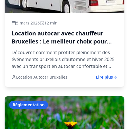
5 mars 2026
12 min
Location autocar avec chauffeur
Bruxelles : Le meilleur choix pour
vos événements d'octobre à
Découvrez comment profiter pleinement des
décembre 2025
événements bruxellois d'automne et hiver 2025
avec un transport en autocar confortable et
sécurisé. Plaisirs d'Hiver, festivals et concerts
Location Autocar Bruxelles
Lire plus
vous attendent.
Réglementation